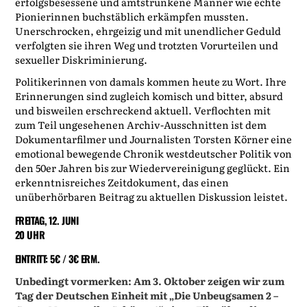
erfolgsbesessene und amtstrunkene Männer wie echte
Pionierinnen buchstäblich erkämpfen mussten.
Unerschrocken, ehrgeizig und mit unendlicher Geduld
verfolgten sie ihren Weg und trotzten Vorurteilen und
sexueller Diskriminierung.
Politikerinnen von damals kommen heute zu Wort. Ihre
Erinnerungen sind zugleich komisch und bitter, absurd
und bisweilen erschreckend aktuell. Verflochten mit
zum Teil ungesehenen Archiv-Ausschnitten ist dem
Dokumentarfilmer und Journalisten Torsten Körner eine
emotional bewegende Chronik westdeutscher Politik von
den 50er Jahren bis zur Wiedervereinigung geglückt. Ein
erkenntnisreiches Zeitdokument, das einen
unüberhörbaren Beitrag zu aktuellen Diskussion leistet.
FREITAG, 12. JUNI
20 UHR
EINTRITT: 5€ / 3€ ERM.
Unbedingt vormerken: Am 3. Oktober zeigen wir zum
Tag der Deutschen Einheit mit „Die Unbeugsamen 2 –