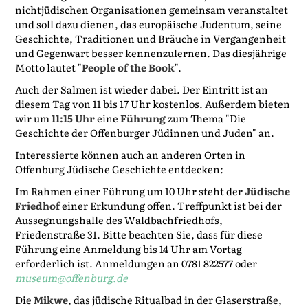
nichtjüdischen Organisationen gemeinsam veranstaltet
und soll dazu dienen, das europäische Judentum, seine
Geschichte, Traditionen und Bräuche in Vergangenheit
und Gegenwart besser kennenzulernen. Das diesjährige
Motto lautet "
People of the Book
".
Auch der Salmen ist wieder dabei. Der Eintritt ist an
diesem Tag von 11 bis 17 Uhr kostenlos. Außerdem bieten
wir um
11:15 Uhr
eine
Führung
zum Thema "Die
Geschichte der Offenburger Jüdinnen und Juden" an.
Interessierte können auch an anderen Orten in
Offenburg Jüdische Geschichte entdecken:
Im Rahmen einer Führung um 10 Uhr steht der
Jüdische
Friedhof
einer Erkundung offen. Treffpunkt ist bei der
Aussegnungshalle des Waldbachfriedhofs,
Friedenstraße 31. Bitte beachten Sie, dass für diese
Führung eine Anmeldung bis 14 Uhr am Vortag
erforderlich ist. Anmeldungen an 0781 822577 oder
museum@offenburg.de
Die
Mikwe
, das jüdische Ritualbad in der Glaserstraße,