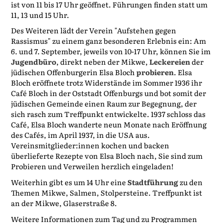
ist von 11 bis 17 Uhr geöffnet. Führungen finden statt um
11, 13 und 15 Uhr.
Des Weiteren lädt der Verein "Aufstehen gegen
Rassismus" zu einem ganz besonderen Erlebnis ein: Am
6. und 7. September, jeweils von 10-17 Uhr, können Sie im
Jugendbüro
, direkt neben der Mikwe,
Leckereien
der
jüdischen Offenburgerin Elsa Bloch
probieren
. Elsa
Bloch eröffnete trotz Widerstände im Sommer 1936 ihr
Café Bloch in der Oststadt Offenburgs und bot somit der
jüdischen Gemeinde einen Raum zur Begegnung, der
sich rasch zum Treffpunkt entwickelte. 1937 schloss das
Café, Elsa Bloch wanderte neun Monate nach Eröffnung
des Cafés, im April 1937, in die USA aus.
Vereinsmitglieder:innen kochen und backen
überlieferte Rezepte von Elsa Bloch nach, Sie sind zum
Probieren und Verweilen herzlich eingeladen!
Weiterhin gibt es um 14 Uhr eine
Stadtführung
zu den
Themen Mikwe, Salmen, Stolpersteine. Treffpunkt ist
an der Mikwe, Glaserstraße 8.
Weitere Informationen zum Tag und zu Programmen